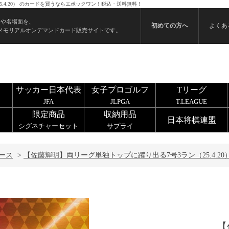
.4.20） のカードを買うならエポックワン！税込・送料無料！
ンや名場面を、
初めての方へ
よくあ
メモリアルオンデマンドカード販売サイトです。
サッカー日本代表
女子プロゴルフ
Tリーグ
JFA
JLPGA
T.LEAGUE
限定商品
収納用品
日本将棋連盟
シグネチャーセット
サプライ
ース
>
【佐藤輝明】両リーグ単独トップに躍り出る7号3ラン（25.4.20
【