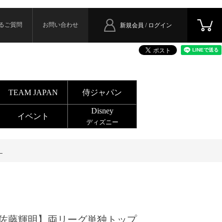
るご質問
お問い合わせ
新規会員 / ログイン
TEAM JAPAN
侍ジャパン
Disney
イベント
ディズニー
）
佐藤輝明】両リーグ単独トップ