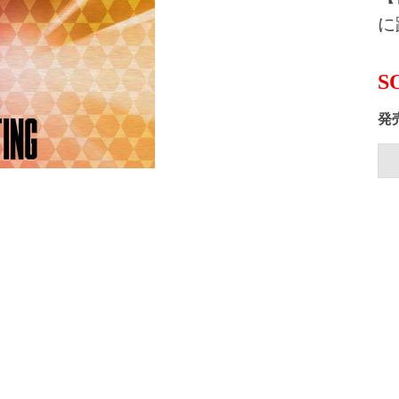
に
S
発