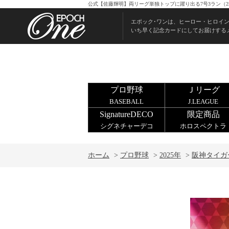
公式【佐藤輝明】両リーグ単独トップに躍り出る7号3ラン（25
エポック･ワンは、ヒーロー・ヒロイ
いち早く記念カードにしてお届けする
プロ野球
Ｊリーグ
BASEBALL
J.LEAGUE
SignatureDECO
限定商品
シグネチャーデコ
ホロスペクトラ
ホーム
>
プロ野球
>
2025年
>
阪神タイガ