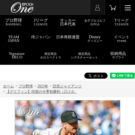
プロ野球
Jリーグ
サッカー
Tリーグ
女子プロゴルフ
日本代表
BASEBALL
J.LEAGUE
JLPGA
T.LEAGUE
TEAM
侍ジャパン
日本将棋連盟
Disney
イベント
JAPAN
event
ディズニー
Signature
収納用品
限定商品
限定商品
DECO
ホロスペクトラ
シグネチャーセット
サプライ
ホーム
>
プロ野球
>
2025年
>
読売ジャイアンツ
>
【グリフィン】待望の今季初勝利（25.5.4）