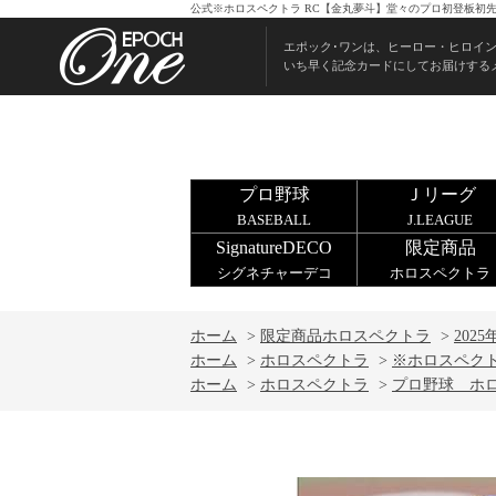
公式※ホロスペクトラ RC【金丸夢斗】堂々のプロ初登板初先発
エポック･ワンは、ヒーロー・ヒロイ
いち早く記念カードにしてお届けする
プロ野球
Ｊリーグ
BASEBALL
J.LEAGUE
SignatureDECO
限定商品
シグネチャーデコ
ホロスペクトラ
ホーム
>
限定商品ホロスペクトラ
>
2025
ホーム
>
ホロスペクトラ
>
※ホロスペクト
ホーム
>
ホロスペクトラ
>
プロ野球 ホ