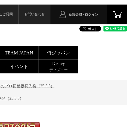
るご質問
お問い合わせ
新規会員 / ログイン
TEAM JAPAN
侍ジャパン
Disney
イベント
ディズニー
プロ初登板初先発（25.5.5）
25.5.5）