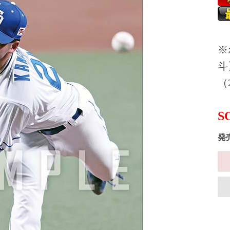
※
斗
（2
S
発