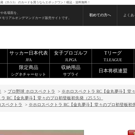
（25.5.5） のカードを買うならエポックワン！税込・送料無料！
ンや名場面を、
初めての方へ
よくあ
メモリアルオンデマンドカード販売サイトです。
サッカー日本代表
女子プロゴルフ
Tリーグ
JFA
JLPGA
T.LEAGUE
限定商品
収納用品
日本将棋連盟
シグネチャーセット
サプライ
年
>
プロ野球 ホロスペクトラ
>
※ホロスペクトラ RC【金丸夢斗】堂々の
ラ RC【金丸夢斗】堂々のプロ初登板初先発（25.5.5）
ロスペクトラ
>
※ホロスペクトラ RC【金丸夢斗】堂々のプロ初登板初先発（