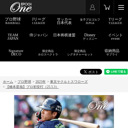
プロ野球
Jリーグ
サッカー
Tリーグ
女子プロゴルフ
日本代表
BASEBALL
J.LEAGUE
JLPGA
T.LEAGUE
TEAM
侍ジャパン
日本将棋連盟
Disney
イベント
JAPAN
event
ディズニー
Signature
収納用品
限定商品
限定商品
DECO
ホロスペクトラ
シグネチャーセット
サプライ
ホーム
>
プロ野球
>
2025年
>
東京ヤクルトスワローズ
>
【橋本星哉】プロ初安打（25.5.3）