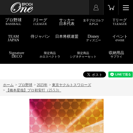
プロ野球
Jリーグ
サッカー
Tリーグ
女子プロゴルフ
日本代表
BASEBALL
J.LEAGUE
JLPGA
T.LEAGUE
TEAM
侍ジャパン
日本将棋連盟
Disney
イベント
JAPAN
event
ディズニー
Signature
収納用品
限定商品
限定商品
DECO
ホロスペクトラ
シグネチャーセット
サプライ
ホーム
>
プロ野球
>
2025年
>
東京ヤクルトスワローズ
>
【橋本星哉】プロ初安打（25.5.3）