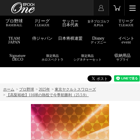
プロ野球
Jリーグ
サッカー
Tリーグ
女子プロゴルフ
日本代表
BASEBALL
J.LEAGUE
JLPGA
T.LEAGUE
TEAM
侍ジャパン
日本将棋連盟
Disney
イベント
JAPAN
event
ディズニー
Signature
収納用品
限定商品
限定商品
DECO
ホロスペクトラ
シグネチャーセット
サプライ
ホーム
>
プロ野球
>
2025年
>
東京ヤクルトスワローズ
>
【高梨裕稔】116球の熱投で今季初勝利（25.5.9）