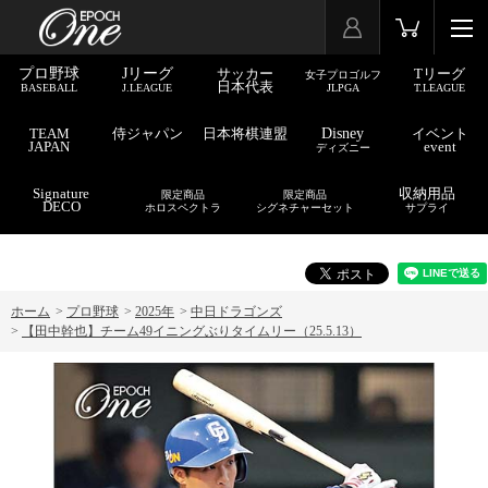
プロ野球
Jリーグ
サッカー
Tリーグ
女子プロゴルフ
日本代表
BASEBALL
J.LEAGUE
JLPGA
T.LEAGUE
TEAM
侍ジャパン
日本将棋連盟
Disney
イベント
JAPAN
event
ディズニー
Signature
収納用品
限定商品
限定商品
DECO
ホロスペクトラ
シグネチャーセット
サプライ
ホーム
>
プロ野球
>
2025年
>
中日ドラゴンズ
>
【田中幹也】チーム49イニングぶりタイムリー（25.5.13）