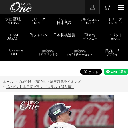
プロ野球
Jリーグ
サッカー
Tリーグ
女子プロゴルフ
日本代表
BASEBALL
J.LEAGUE
JLPGA
T.LEAGUE
TEAM
侍ジャパン
日本将棋連盟
Disney
イベント
JAPAN
event
ディズニー
Signature
収納用品
限定商品
限定商品
DECO
ホロスペクトラ
シグネチャーセット
サプライ
ホーム
>
プロ野球
>
2025年
>
埼玉西武ライオンズ
>
【ネビン】来日初グランドスラム（25.5.10）