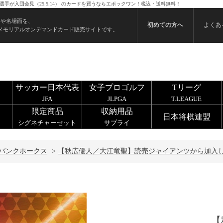
手が入団会見（25.5.14） のカードを買うならエポックワン！税込・送料無料！
ンや名場面を、
初めての方へ
よくあ
メモリアルオンデマンドカード販売サイトです。
サッカー日本代表
女子プロゴルフ
Tリーグ
JFA
JLPGA
T.LEAGUE
限定商品
収納用品
日本将棋連盟
シグネチャーセット
サプライ
バンクホークス
>
【秋広優人／大江竜聖】読売ジャイアンツから加入した2
【