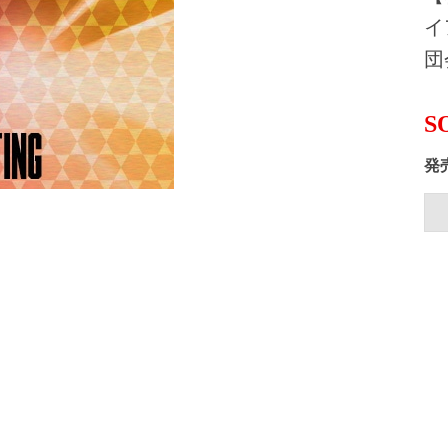
イ
団
S
発