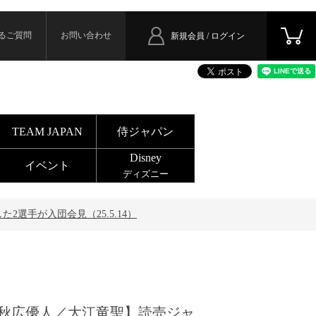
るご質問
お問い合わせ
新規会員 / ログイン
TEAM JAPAN
侍ジャパン
Disney
イベント
ディズニー
選手が入団会見（25.5.14）
秋広優人／大江竜聖】読売ジャ