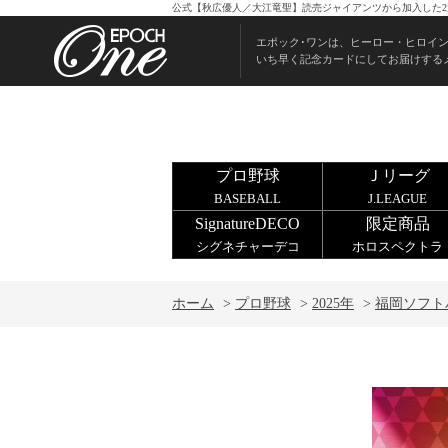
公式【秋広優人／大江竜聖】読売ジャイアンツから加入した2選
エポック･ワンは、ヒーロー・ヒロイ
いち早く記念カードにしてお届けする
プロ野球
Ｊリーグ
BASEBALL
J.LEAGUE
SignatureDECO
限定商品
シグネチャーデコ
ホロスペクトラ
ホーム
>
プロ野球
>
2025年
>
福岡ソフト