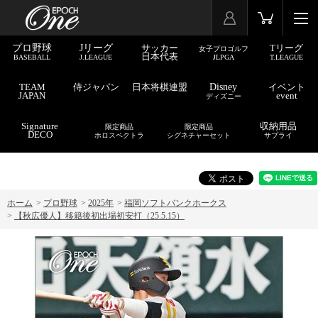
プロ野球
Jリーグ
サッカー
Tリーグ
女子プロゴルフ
日本代表
BASEBALL
J.LEAGUE
JLPGA
T.LEAGUE
TEAM
侍ジャパン
日本将棋連盟
Disney
イベント
JAPAN
event
ディズニー
Signature
収納用品
限定商品
限定商品
DECO
ホロスペクトラ
シグネチャーセット
サプライ
ホーム
>
プロ野球
>
2025年
>
福岡ソフトバンクホークス
>
【秋広優人】移籍後初出場初安打（25.5.15）