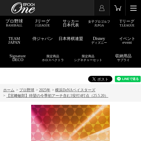
プロ野球
Jリーグ
サッカー
Tリーグ
女子プロゴルフ
日本代表
BASEBALL
J.LEAGUE
JLPGA
T.LEAGUE
TEAM
侍ジャパン
日本将棋連盟
Disney
イベント
JAPAN
event
ディズニー
Signature
収納用品
限定商品
限定商品
DECO
ホロスペクトラ
シグネチャーセット
サプライ
ホーム
>
プロ野球
>
2025年
>
横浜DeNAベイスターズ
>
【宮﨑敏郎】待望の今季初アーチ含む3安打4打点（25.5.20）