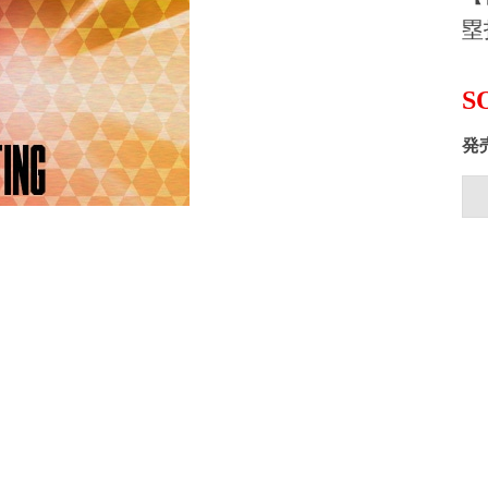
塁
S
発