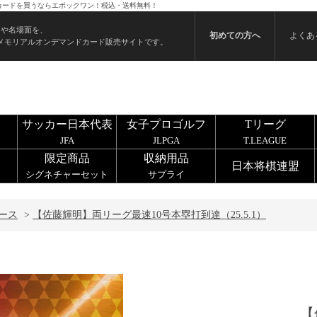
 のカードを買うならエポックワン！税込・送料無料！
ンや名場面を、
初めての方へ
よくあ
メモリアルオンデマンドカード販売サイトです。
サッカー日本代表
女子プロゴルフ
Tリーグ
JFA
JLPGA
T.LEAGUE
限定商品
収納用品
日本将棋連盟
シグネチャーセット
サプライ
ース
>
【佐藤輝明】両リーグ最速10号本塁打到達（25.5.1）
【