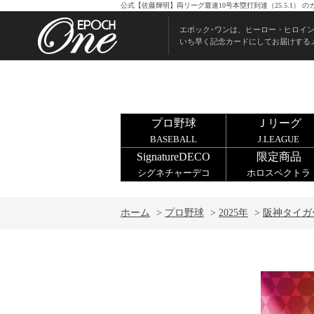
公式【佐藤輝明】両リーグ最速10号本塁打到達（25.5.1）
エポック･ワンは、ヒーロー・ヒロイ
いち早く記念カードにしてお届けする
プロ野球
Ｊリーグ
BASEBALL
J.LEAGUE
SignatureDECO
限定商品
シグネチャーデコ
ホロスペクトラ
ホーム
>
プロ野球
>
2025年
>
阪神タイガ