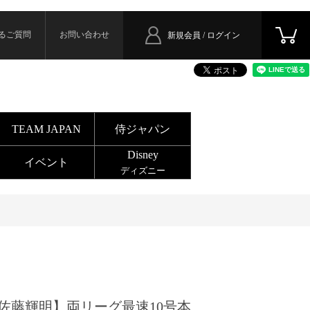
るご質問
お問い合わせ
新規会員 / ログイン
TEAM JAPAN
侍ジャパン
Disney
イベント
ディズニー
佐藤輝明】両リーグ最速10号本