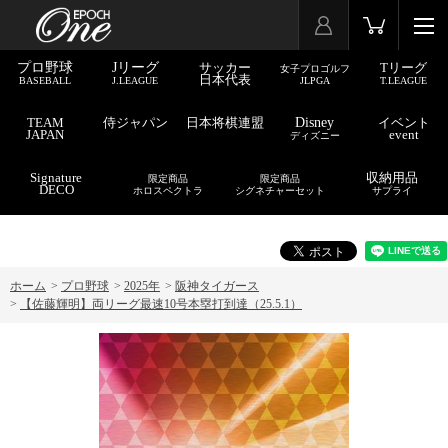
プロ野球
Jリーグ
サッカー
Tリーグ
女子プロゴルフ
日本代表
BASEBALL
J.LEAGUE
JLPGA
T.LEAGUE
TEAM
侍ジャパン
日本将棋連盟
Disney
イベント
JAPAN
event
ディズニー
Signature
収納用品
限定商品
限定商品
DECO
ホロスペクトラ
シグネチャーセット
サプライ
ホーム
>
プロ野球
>
2025年
>
阪神タイガース
>
【佐藤輝明】両リーグ最速10号本塁打到達（25.5.1）