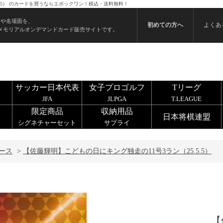
5.5） のカードを買うならエポックワン！税込・送料無料！
ンや名場面を、
初めての方へ
よくあ
メモリアルオンデマンドカード販売サイトです。
サッカー日本代表
女子プロゴルフ
Tリーグ
JFA
JLPGA
T.LEAGUE
限定商品
収納用品
日本将棋連盟
シグネチャーセット
サプライ
ース
>
【佐藤輝明】こどもの日にキング独走の11号3ラン（25.5.5）
【