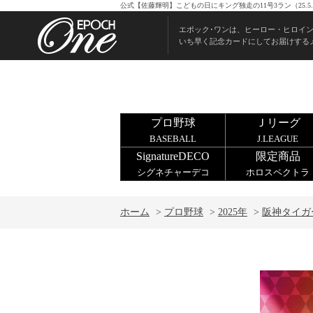
公式【佐藤輝明】こどもの日にキング独走の11号3ラン（25.
エポック･ワンは、ヒーロー・ヒロイ
いち早く記念カードにしてお届けする
プロ野球
Ｊリーグ
BASEBALL
J.LEAGUE
SignatureDECO
限定商品
シグネチャーデコ
ホロスペクトラ
ホーム
>
プロ野球
>
2025年
>
阪神タイガ