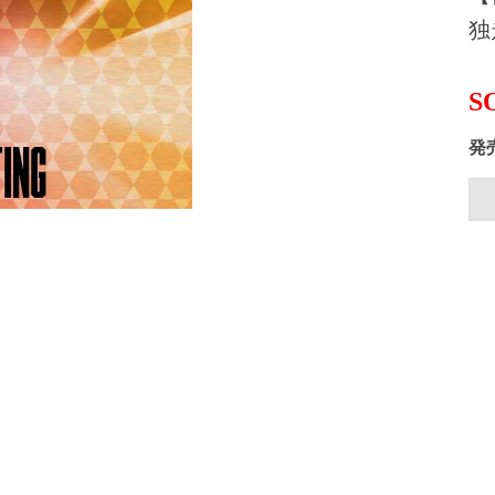
独
S
発