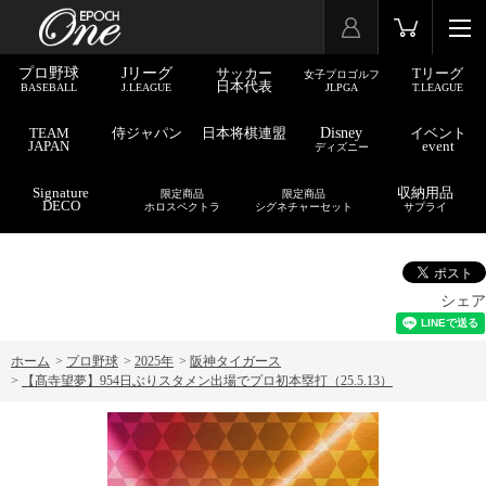
プロ野球
Jリーグ
サッカー
Tリーグ
女子プロゴルフ
日本代表
BASEBALL
J.LEAGUE
JLPGA
T.LEAGUE
TEAM
侍ジャパン
日本将棋連盟
Disney
イベント
JAPAN
event
ディズニー
Signature
収納用品
限定商品
限定商品
DECO
ホロスペクトラ
シグネチャーセット
サプライ
シェア
ホーム
>
プロ野球
>
2025年
>
阪神タイガース
>
【髙寺望夢】954日ぶりスタメン出場でプロ初本塁打（25.5.13）