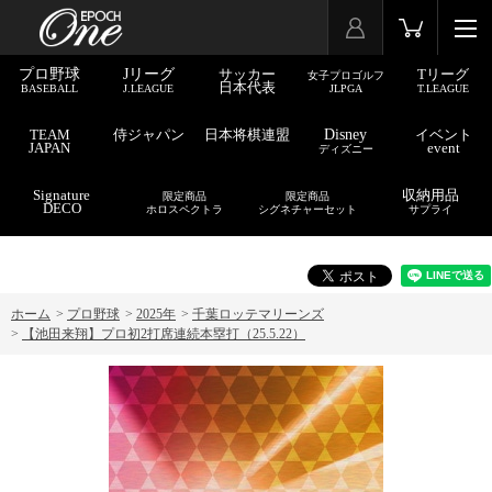
プロ野球
Jリーグ
サッカー
Tリーグ
女子プロゴルフ
日本代表
BASEBALL
J.LEAGUE
JLPGA
T.LEAGUE
TEAM
侍ジャパン
日本将棋連盟
Disney
イベント
JAPAN
event
ディズニー
Signature
収納用品
限定商品
限定商品
DECO
ホロスペクトラ
シグネチャーセット
サプライ
ホーム
>
プロ野球
>
2025年
>
千葉ロッテマリーンズ
>
【池田来翔】プロ初2打席連続本塁打（25.5.22）