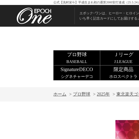
公式【浅村栄斗】平成生まれ初の通算2000安打達成（25.5.
エポック･ワンは、ヒーロー・ヒロイ
いち早く記念カードにしてお届けする
プロ野球
Ｊリーグ
BASEBALL
J.LEAGUE
SignatureDECO
限定商品
シグネチャーデコ
ホロスペクトラ
ホーム
>
プロ野球
>
2025年
>
東北楽天ゴ