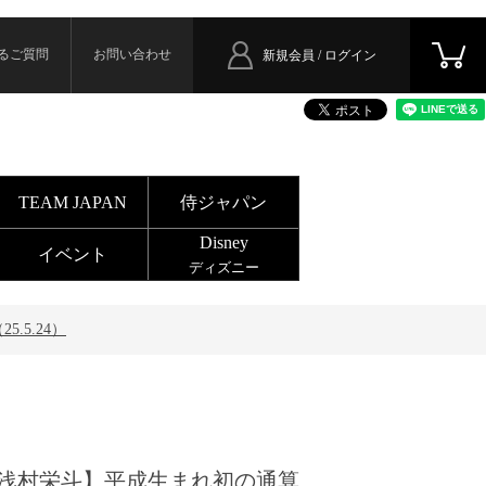
るご質問
お問い合わせ
新規会員 / ログイン
TEAM JAPAN
侍ジャパン
Disney
イベント
ディズニー
.5.24）
浅村栄斗】平成生まれ初の通算