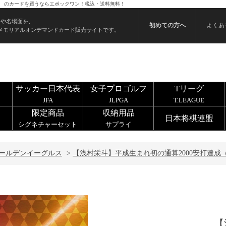
24） のカードを買うならエポックワン！税込・送料無料！
ンや名場面を、
初めての方へ
よくあ
メモリアルオンデマンドカード販売サイトです。
サッカー日本代表
女子プロゴルフ
Tリーグ
JFA
JLPGA
T.LEAGUE
限定商品
収納用品
日本将棋連盟
シグネチャーセット
サプライ
ールデンイーグルス
>
【浅村栄斗】平成生まれ初の通算2000安打達成（25
【