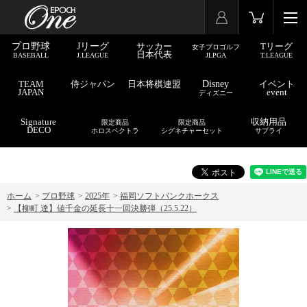
プロ野球
Jリーグ
サッカー
Tリーグ
女子プロゴルフ
日本代表
BASEBALL
J.LEAGUE
JLPGA
T.LEAGUE
TEAM
侍ジャパン
日本将棋連盟
Disney
イベント
JAPAN
event
ディズニー
Signature
収納用品
限定商品
限定商品
DECO
ホロスペクトラ
シグネチャーセット
サプライ
ホーム
>
プロ野球
>
2025年
>
福岡ソフトバンクホークス
>
【柳町 達】値千金の延長十一回決勝弾（25.5.22）