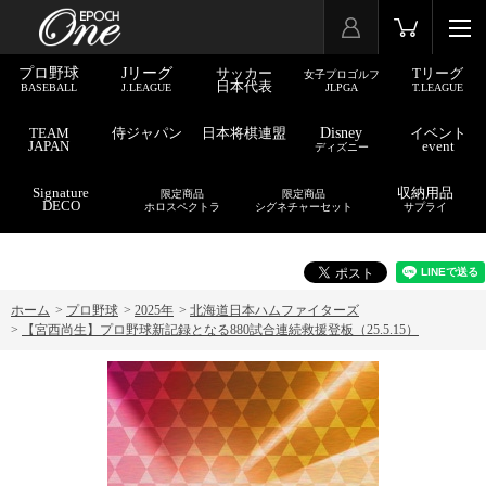
プロ野球
Jリーグ
サッカー
Tリーグ
女子プロゴルフ
日本代表
BASEBALL
J.LEAGUE
JLPGA
T.LEAGUE
TEAM
侍ジャパン
日本将棋連盟
Disney
イベント
JAPAN
event
ディズニー
Signature
収納用品
限定商品
限定商品
DECO
ホロスペクトラ
シグネチャーセット
サプライ
ホーム
>
プロ野球
>
2025年
>
北海道日本ハムファイターズ
>
【宮西尚生】プロ野球新記録となる880試合連続救援登板（25.5.15）