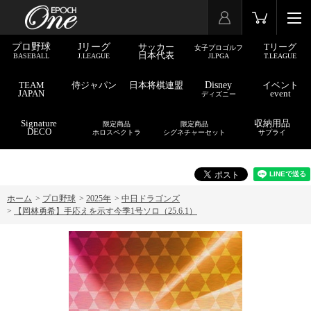
プロ野球
Jリーグ
サッカー
Tリーグ
女子プロゴルフ
日本代表
BASEBALL
J.LEAGUE
JLPGA
T.LEAGUE
TEAM
侍ジャパン
日本将棋連盟
Disney
イベント
JAPAN
event
ディズニー
Signature
収納用品
限定商品
限定商品
DECO
ホロスペクトラ
シグネチャーセット
サプライ
ホーム
>
プロ野球
>
2025年
>
中日ドラゴンズ
>
【岡林勇希】手応えを示す今季1号ソロ（25.6.1）