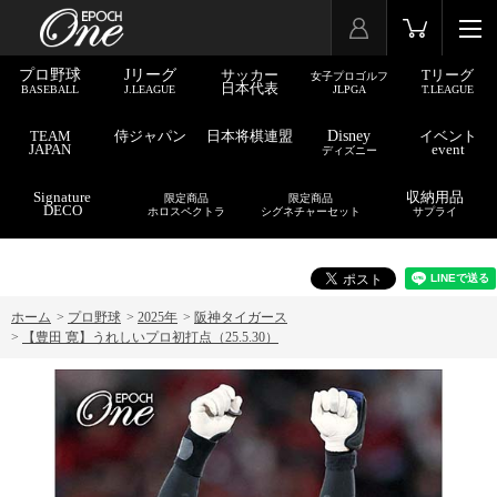
プロ野球
Jリーグ
サッカー
Tリーグ
女子プロゴルフ
日本代表
BASEBALL
J.LEAGUE
JLPGA
T.LEAGUE
TEAM
侍ジャパン
日本将棋連盟
Disney
イベント
JAPAN
event
ディズニー
Signature
収納用品
限定商品
限定商品
DECO
ホロスペクトラ
シグネチャーセット
サプライ
ホーム
>
プロ野球
>
2025年
>
阪神タイガース
>
【豊田 寛】うれしいプロ初打点（25.5.30）