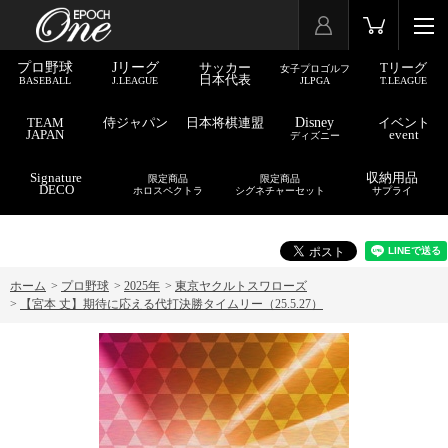
プロ野球
Jリーグ
サッカー
Tリーグ
女子プロゴルフ
日本代表
BASEBALL
J.LEAGUE
JLPGA
T.LEAGUE
TEAM
侍ジャパン
日本将棋連盟
Disney
イベント
JAPAN
event
ディズニー
Signature
収納用品
限定商品
限定商品
DECO
ホロスペクトラ
シグネチャーセット
サプライ
ホーム
>
プロ野球
>
2025年
>
東京ヤクルトスワローズ
>
【宮本 丈】期待に応える代打決勝タイムリー（25.5.27）