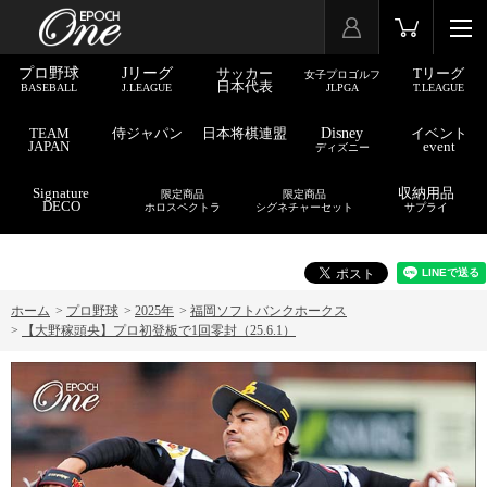
プロ野球
Jリーグ
サッカー
Tリーグ
女子プロゴルフ
日本代表
BASEBALL
J.LEAGUE
JLPGA
T.LEAGUE
TEAM
侍ジャパン
日本将棋連盟
Disney
イベント
JAPAN
event
ディズニー
Signature
収納用品
限定商品
限定商品
DECO
ホロスペクトラ
シグネチャーセット
サプライ
ホーム
>
プロ野球
>
2025年
>
福岡ソフトバンクホークス
>
【大野稼頭央】プロ初登板で1回零封（25.6.1）