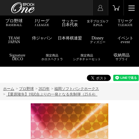
プロ野球
Jリーグ
サッカー
Tリーグ
女子プロゴルフ
日本代表
BASEBALL
J.LEAGUE
JLPGA
T.LEAGUE
TEAM
侍ジャパン
日本将棋連盟
Disney
イベント
JAPAN
event
ディズニー
Signature
収納用品
限定商品
限定商品
DECO
ホロスペクトラ
シグネチャーセット
サプライ
ホーム
>
プロ野球
>
2025年
>
福岡ソフトバンクホークス
>
【栗原陵矢】19試合ぶりの一発となる先制弾（25.6.4）