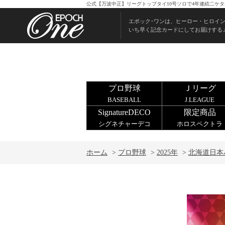
公式【万波中正】リーグトップタイ10号ソロで4年連続二ケタ本
エポック･ワンは、ヒーロー・ヒロイ
いち早く記念カードにしてお届けする
プロ野球
Ｊリーグ
BASEBALL
J.LEAGUE
SignatureDECO
限定商品
シグネチャーデコ
ホロスペクトラ
ホーム
>
プロ野球
>
2025年
>
北海道日本