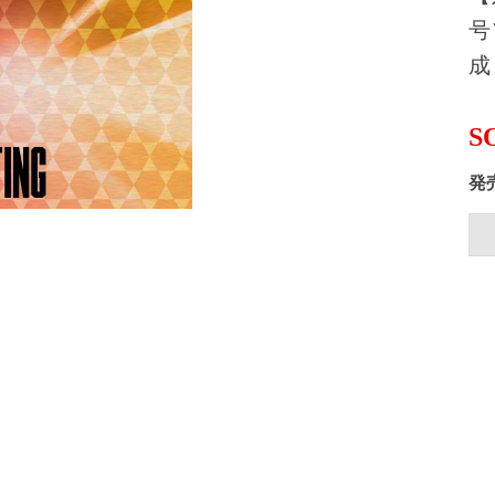
号
成（
S
発