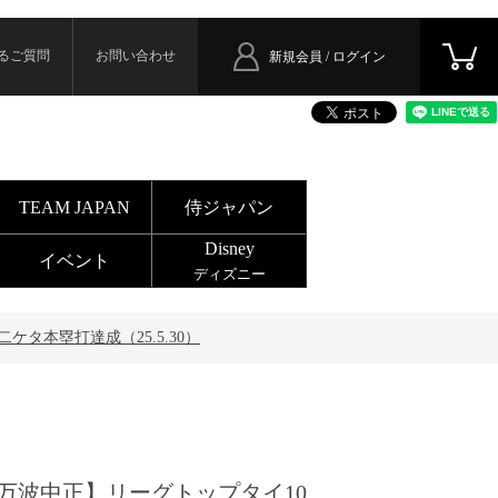
るご質問
お問い合わせ
新規会員 / ログイン
TEAM JAPAN
侍ジャパン
Disney
イベント
ディズニー
タ本塁打達成（25.5.30）
万波中正】リーグトップタイ10