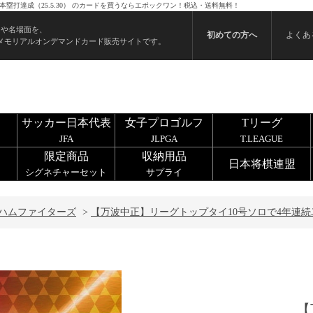
塁打達成（25.5.30） のカードを買うならエポックワン！税込・送料無料！
ンや名場面を、
初めての方へ
よくあ
メモリアルオンデマンドカード販売サイトです。
サッカー日本代表
女子プロゴルフ
Tリーグ
JFA
JLPGA
T.LEAGUE
限定商品
収納用品
日本将棋連盟
シグネチャーセット
サプライ
ハムファイターズ
>
【万波中正】リーグトップタイ10号ソロで4年連続二ケ
【