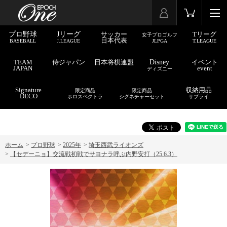
プロ野球
Jリーグ
サッカー
Tリーグ
女子プロゴルフ
日本代表
BASEBALL
J.LEAGUE
JLPGA
T.LEAGUE
TEAM
侍ジャパン
日本将棋連盟
Disney
イベント
JAPAN
event
ディズニー
Signature
収納用品
限定商品
限定商品
DECO
ホロスペクトラ
シグネチャーセット
サプライ
ホーム
>
プロ野球
>
2025年
>
埼玉西武ライオンズ
>
【セデーニョ】交流戦初戦でサヨナラ呼ぶ内野安打（25.6.3）