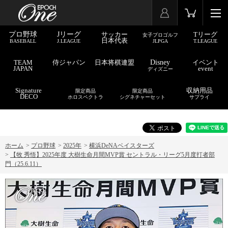
プロ野球
Jリーグ
サッカー
Tリーグ
女子プロゴルフ
日本代表
BASEBALL
J.LEAGUE
JLPGA
T.LEAGUE
TEAM
侍ジャパン
日本将棋連盟
Disney
イベント
JAPAN
event
ディズニー
Signature
収納用品
限定商品
限定商品
DECO
ホロスペクトラ
シグネチャーセット
サプライ
ホーム
>
プロ野球
>
2025年
>
横浜DeNAベイスターズ
>
【牧 秀悟】2025年度 大樹生命月間MVP賞 セントラル・リーグ5月度打者部
門（25.6.11）