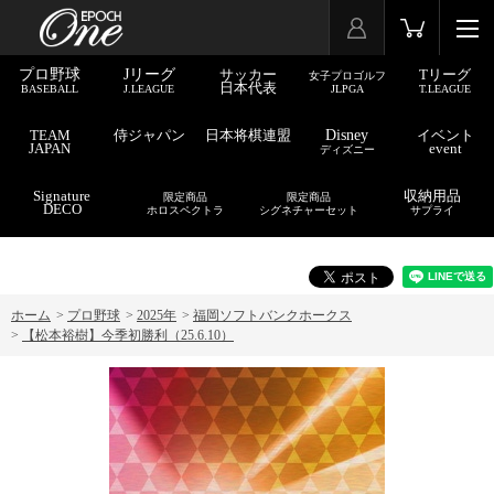
プロ野球
Jリーグ
サッカー
Tリーグ
女子プロゴルフ
日本代表
BASEBALL
J.LEAGUE
JLPGA
T.LEAGUE
TEAM
侍ジャパン
日本将棋連盟
Disney
イベント
JAPAN
event
ディズニー
Signature
収納用品
限定商品
限定商品
DECO
ホロスペクトラ
シグネチャーセット
サプライ
ホーム
>
プロ野球
>
2025年
>
福岡ソフトバンクホークス
>
【松本裕樹】今季初勝利（25.6.10）