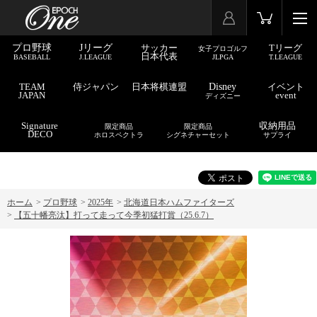
プロ野球
Jリーグ
サッカー
Tリーグ
女子プロゴルフ
日本代表
BASEBALL
J.LEAGUE
JLPGA
T.LEAGUE
TEAM
侍ジャパン
日本将棋連盟
Disney
イベント
JAPAN
event
ディズニー
Signature
収納用品
限定商品
限定商品
DECO
ホロスペクトラ
シグネチャーセット
サプライ
ホーム
>
プロ野球
>
2025年
>
北海道日本ハムファイターズ
>
【五十幡亮汰】打って走って今季初猛打賞（25.6.7）