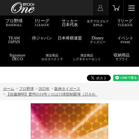
プロ野球
Jリーグ
サッカー
Tリーグ
女子プロゴルフ
日本代表
BASEBALL
J.LEAGUE
JLPGA
T.LEAGUE
TEAM
侍ジャパン
日本将棋連盟
Disney
イベント
JAPAN
event
ディズニー
Signature
収納用品
限定商品
限定商品
DECO
ホロスペクトラ
シグネチャーセット
サプライ
ホーム
>
プロ野球
>
2025年
>
阪神タイガース
>
【佐藤輝明】驚愕の14号ソロは11球団制覇弾（25.6.4）