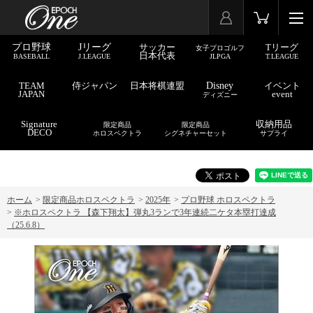
プロ野球
Jリーグ
サッカー
Tリーグ
女子プロゴルフ
日本代表
BASEBALL
J.LEAGUE
JLPGA
T.LEAGUE
TEAM
侍ジャパン
日本将棋連盟
Disney
イベント
JAPAN
event
ディズニー
Signature
収納用品
限定商品
限定商品
DECO
ホロスペクトラ
シグネチャーセット
サプライ
ホーム
>
限定商品ホロスペクトラ
>
2025年
>
プロ野球 ホロスペクトラ
>
※ホロスペクトラ 【森下翔太】弾丸3ランで3年連続二ケタ本塁打達成
（25.6.8）