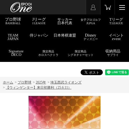
プロ野球
Jリーグ
サッカー
Tリーグ
女子プロゴルフ
日本代表
BASEBALL
J.LEAGUE
JLPGA
T.LEAGUE
TEAM
侍ジャパン
日本将棋連盟
Disney
イベント
JAPAN
event
ディズニー
Signature
収納用品
限定商品
限定商品
DECO
ホロスペクトラ
シグネチャーセット
サプライ
ホーム
>
プロ野球
>
2025年
>
埼玉西武ライオンズ
>
【ウィンゲンター】来日初勝利（25.6.11）