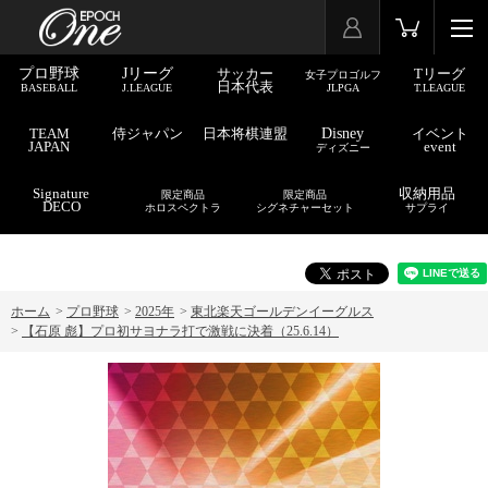
プロ野球
Jリーグ
サッカー
Tリーグ
女子プロゴルフ
日本代表
BASEBALL
J.LEAGUE
JLPGA
T.LEAGUE
TEAM
侍ジャパン
日本将棋連盟
Disney
イベント
JAPAN
event
ディズニー
Signature
収納用品
限定商品
限定商品
DECO
ホロスペクトラ
シグネチャーセット
サプライ
ホーム
>
プロ野球
>
2025年
>
東北楽天ゴールデンイーグルス
>
【石原 彪】プロ初サヨナラ打で激戦に決着（25.6.14）