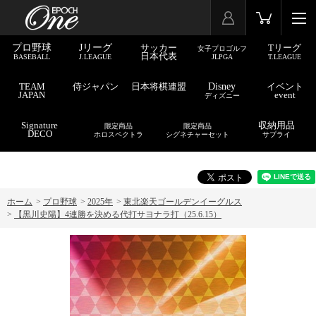
プロ野球
Jリーグ
サッカー
Tリーグ
女子プロゴルフ
日本代表
BASEBALL
J.LEAGUE
JLPGA
T.LEAGUE
TEAM
侍ジャパン
日本将棋連盟
Disney
イベント
JAPAN
event
ディズニー
Signature
収納用品
限定商品
限定商品
DECO
ホロスペクトラ
シグネチャーセット
サプライ
ホーム
>
プロ野球
>
2025年
>
東北楽天ゴールデンイーグルス
>
【黒川史陽】4連勝を決める代打サヨナラ打（25.6.15）