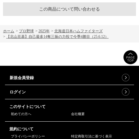
この商品について問い合わせる
ホーム
>
プロ野球
>
2025年
>
北海道日本ハムファイターズ
>
【北山亘基】自己最多14奪三振の力投で今季4勝目（25.6.12）
新規会員登録
ログイン
このサイトについて
初めての方へ
会社概要
規約について
プライバシーポリシー
特定商取引法に基づく表示