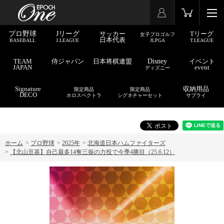
プロ野球
Jリーグ
サッカー
Tリーグ
女子プロゴルフ
日本代表
BASEBALL
J.LEAGUE
JLPGA
T.LEAGUE
TEAM
侍ジャパン
日本将棋連盟
Disney
イベント
JAPAN
event
ディズニー
Signature
収納用品
限定商品
限定商品
DECO
ホロスペクトラ
シグネチャーセット
サプライ
ホーム
>
プロ野球
>
2025年
>
北海道日本ハムファイターズ
>
【北山亘基】自己最多14奪三振の力投で今季4勝目（25.6.12）