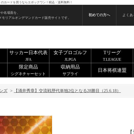
18） のカードを買うならエポックワン！税込・送料無料！
ンや名場面を、
初めての方へ
よくあ
メモリアルオンデマンドカード販売サイトです。
サッカー日本代表
女子プロゴルフ
Tリーグ
JFA
JLPGA
T.LEAGUE
限定商品
収納用品
日本将棋連盟
シグネチャーセット
サプライ
ンズ
>
【涌井秀章】交流戦歴代単独2位となる28勝目（25.6.18）
【