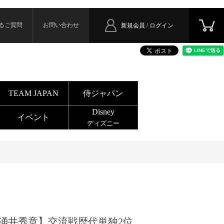
るご質問
お問い合わせ
新規会員 / ログイン
TEAM JAPAN
侍ジャパン
Disney
イベント
ディズニー
涌井秀章】交流戦歴代単独2位