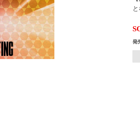
と
S
発