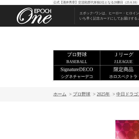
公式【涌井秀章】交流戦歴代単独2位となる28勝目（25.6.
エポック･ワンは、ヒーロー・ヒロイ
いち早く記念カードにしてお届けする
プロ野球
Ｊリーグ
BASEBALL
J.LEAGUE
SignatureDECO
限定商品
シグネチャーデコ
ホロスペクトラ
ホーム
>
プロ野球
>
2025年
>
中日ドラゴ