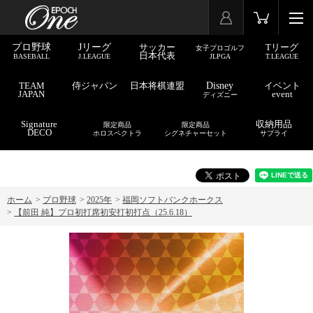
プロ野球
Jリーグ
サッカー
Tリーグ
女子プロゴルフ
日本代表
BASEBALL
J.LEAGUE
JLPGA
T.LEAGUE
TEAM
侍ジャパン
日本将棋連盟
Disney
イベント
JAPAN
event
ディズニー
Signature
収納用品
限定商品
限定商品
DECO
ホロスペクトラ
シグネチャーセット
サプライ
ホーム
>
プロ野球
>
2025年
>
福岡ソフトバンクホークス
>
【前田 純】プロ初打席初安打初打点（25.6.18）