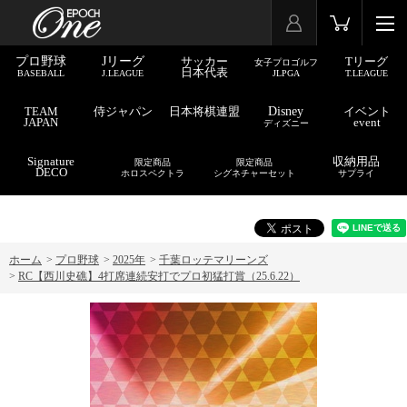
プロ野球
Jリーグ
サッカー
Tリーグ
女子プロゴルフ
日本代表
BASEBALL
J.LEAGUE
JLPGA
T.LEAGUE
TEAM
侍ジャパン
日本将棋連盟
Disney
イベント
JAPAN
event
ディズニー
Signature
収納用品
限定商品
限定商品
DECO
ホロスペクトラ
シグネチャーセット
サプライ
ホーム
>
プロ野球
>
2025年
>
千葉ロッテマリーンズ
>
RC【西川史礁】4打席連続安打でプロ初猛打賞（25.6.22）