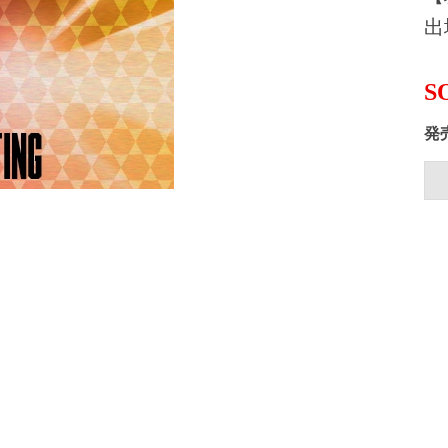
出
S
発