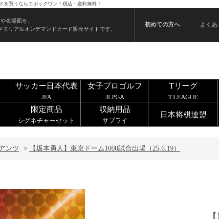
のカードを買うならエポックワン！税込・送料無料！
ンや名場面を、
初めての方へ
よくあ
メモリアルオンデマンドカード販売サイトです。
サッカー日本代表
女子プロゴルフ
Tリーグ
JFA
JLPGA
T.LEAGUE
限定商品
収納用品
日本将棋連盟
シグネチャーセット
サプライ
アンツ
>
【坂本勇人】東京ドーム1000試合出場（25.6.19）
【