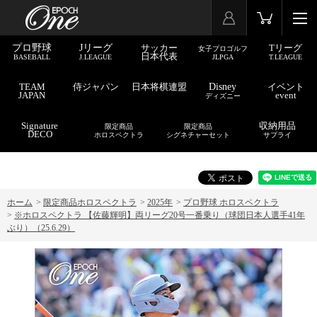
プロ野球
Jリーグ
サッカー
Tリーグ
女子プロゴルフ
日本代表
BASEBALL
J.LEAGUE
JLPGA
T.LEAGUE
TEAM
侍ジャパン
日本将棋連盟
Disney
イベント
JAPAN
event
ディズニー
Signature
収納用品
限定商品
限定商品
DECO
ホロスペクトラ
シグネチャーセット
サプライ
ホーム
>
限定商品ホロスペクトラ
>
2025年
>
プロ野球 ホロスペクトラ
>
※ホロスペクトラ 【佐藤輝明】両リーグ20号一番乗り（球団日本人選手41年
ぶり）（25.6.29）