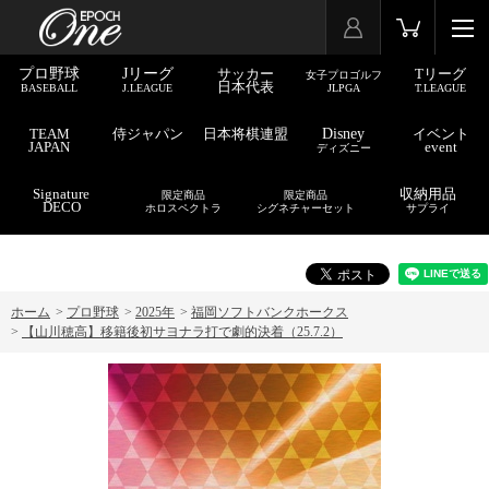
プロ野球
Jリーグ
サッカー
Tリーグ
女子プロゴルフ
日本代表
BASEBALL
J.LEAGUE
JLPGA
T.LEAGUE
TEAM
侍ジャパン
日本将棋連盟
Disney
イベント
JAPAN
event
ディズニー
Signature
収納用品
限定商品
限定商品
DECO
ホロスペクトラ
シグネチャーセット
サプライ
ホーム
>
プロ野球
>
2025年
>
福岡ソフトバンクホークス
>
【山川穂高】移籍後初サヨナラ打で劇的決着（25.7.2）