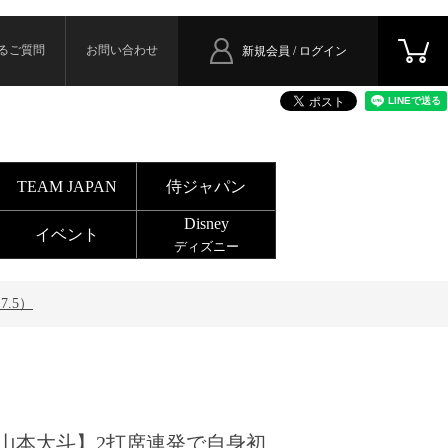
るご質問
お問い合わせ
新規会員 / ログイン
TEAM JAPAN
侍ジャパン
Disney
イベント
ディズニー
.5）
山本大斗】2打席連発で自身初