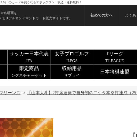
.7.5） のカードを買うならエポックワン！税込・送料無料！
ンや名場面を、
初めての方へ
よくあ
メモリアルオンデマンドカード販売サイトです。
サッカー日本代表
女子プロゴルフ
Tリーグ
JFA
JLPGA
T.LEAGUE
限定商品
収納用品
日本将棋連盟
シグネチャーセット
サプライ
マリーンズ
>
【山本大斗】2打席連発で自身初の二ケタ本塁打達成（25.7
【