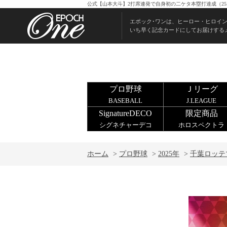
公式【山本大斗】2打席連発で自身初の二ケタ本塁打達成（25
エポック･ワンは、ヒーロー・ヒロイ
いち早く記念カードにしてお届けする
プロ野球
Ｊリーグ
BASEBALL
J.LEAGUE
SignatureDECO
限定商品
シグネチャーデコ
ホロスペクトラ
ホーム
>
プロ野球
>
2025年
>
千葉ロッテ