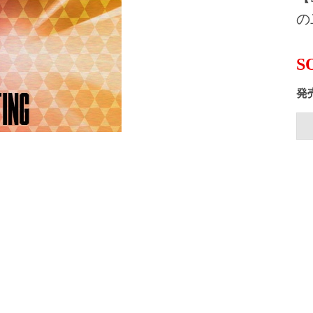
の
S
発