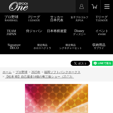
プロ野球
Jリーグ
サッカー
Tリーグ
女子プロゴルフ
日本代表
BASEBALL
J.LEAGUE
JLPGA
T.LEAGUE
TEAM
侍ジャパン
日本将棋連盟
Disney
イベント
JAPAN
event
ディズニー
Signature
収納用品
限定商品
限定商品
DECO
ホロスペクトラ
シグネチャーセット
サプライ
ホーム
>
プロ野球
>
2025年
>
福岡ソフトバンクホークス
>
【松本 晴】自己最多14個の奪三振ショー（25.7.3）