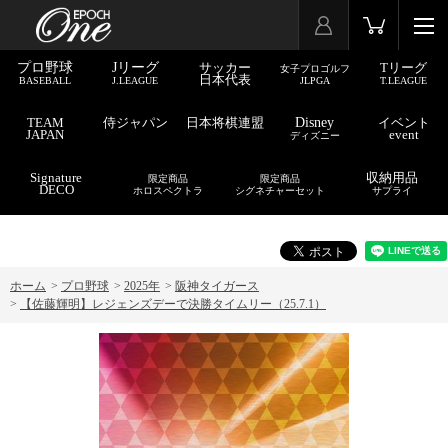
プロ野球
Jリーグ
サッカー
Tリーグ
女子プロゴルフ
日本代表
BASEBALL
J.LEAGUE
JLPGA
T.LEAGUE
TEAM
侍ジャパン
日本将棋連盟
Disney
イベント
JAPAN
event
ディズニー
Signature
収納用品
限定商品
限定商品
DECO
ホロスペクトラ
シグネチャーセット
サプライ
ホーム
>
プロ野球
>
2025年
>
阪神タイガース
>
【佐藤輝明】レジェンズデーで決勝タイムリー（25.7.1）