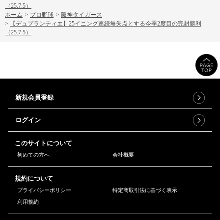
（25.7.5）
ホーム
>
プロ野球
>
阪神タイガース
>
【デュプランティエ】25イニング連続無失点とする今季2度目の完封勝利
（25.7.5）
新規会員登録
ログイン
このサイトについて
初めての方へ
会社概要
規約について
プライバシーポリシー
特定商取引法に基づく表示
利用規約