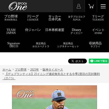
プロ野球
Jリーグ
サッカー
Tリーグ
女子プロゴルフ
日本代表
BASEBALL
J.LEAGUE
JLPGA
T.LEAGUE
TEAM
侍ジャパン
日本将棋連盟
Disney
イベント
JAPAN
event
ディズニー
Signature
収納用品
限定商品
限定商品
DECO
ホロスペクトラ
シグネチャーセット
サプライ
ホーム
>
プロ野球
>
2025年
>
阪神タイガース
>
【デュプランティエ】25イニング連続無失点とする今季2度目の完封勝利
（25.7.5）