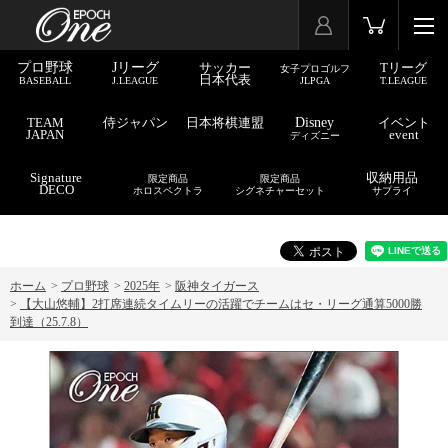
プロ野球
Jリーグ
サッカー
Tリーグ
女子プロゴルフ
日本代表
BASEBALL
J.LEAGUE
JLPGA
T.LEAGUE
TEAM
侍ジャパン
日本将棋連盟
Disney
イベント
JAPAN
event
ディズニー
Signature
収納用品
限定商品
限定商品
DECO
ホロスペクトラ
シグネチャーセット
サプライ
ホーム
>
プロ野球
>
2025年
>
阪神タイガース
>
【大山悠輔】2打席連続タイムリーの活躍でチームはセ・リーグ通算5000勝
到達（25.7.8）