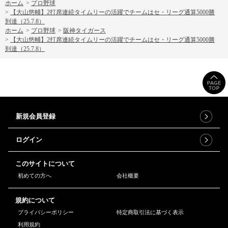
ホーム
>
プロ野球
>
【大山悠輔】2打席連続タイムリーの活躍でチームはセ・リーグ通算5000勝
到達（25.7.8）
ホーム
>
プロ野球
>
阪神タイガース
>
【大山悠輔】2打席連続タイムリーの活躍でチームはセ・リーグ通算5000勝
到達（25.7.8）
新規会員登録
ログイン
このサイトについて
初めての方へ
会社概要
規約について
プライバシーポリシー
特定商取引法に基づく表示
利用規約