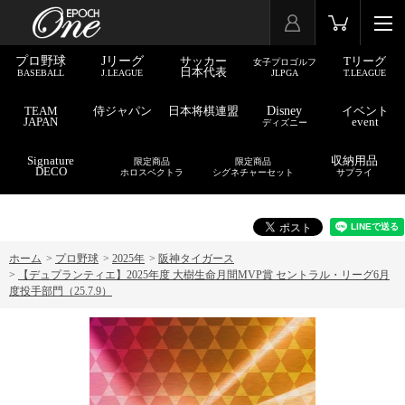
プロ野球
Jリーグ
サッカー
Tリーグ
女子プロゴルフ
日本代表
BASEBALL
J.LEAGUE
JLPGA
T.LEAGUE
TEAM
侍ジャパン
日本将棋連盟
Disney
イベント
JAPAN
event
ディズニー
Signature
収納用品
限定商品
限定商品
DECO
ホロスペクトラ
シグネチャーセット
サプライ
ホーム
>
プロ野球
>
2025年
>
阪神タイガース
>
【デュプランティエ】2025年度 大樹生命月間MVP賞 セントラル・リーグ6月
度投手部門（25.7.9）