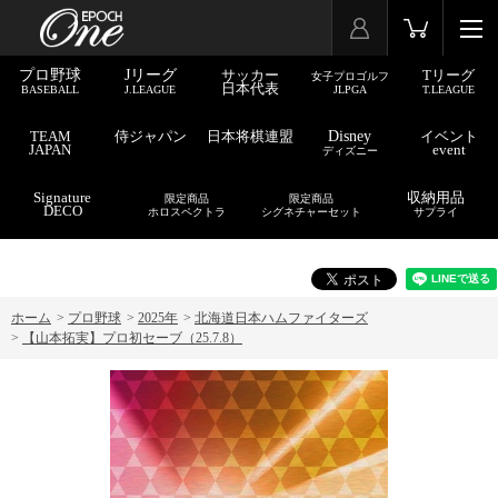
プロ野球
Jリーグ
サッカー
Tリーグ
女子プロゴルフ
日本代表
BASEBALL
J.LEAGUE
JLPGA
T.LEAGUE
TEAM
侍ジャパン
日本将棋連盟
Disney
イベント
JAPAN
event
ディズニー
Signature
収納用品
限定商品
限定商品
DECO
ホロスペクトラ
シグネチャーセット
サプライ
ホーム
>
プロ野球
>
2025年
>
北海道日本ハムファイターズ
>
【山本拓実】プロ初セーブ（25.7.8）