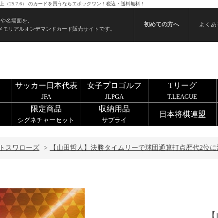
（25.7.6） のカードを買うならエポックワン！税込・送料無料！
ンや名場面を、
初めての方へ
よくあ
メモリアルオンデマンドカード販売サイトです。
サッカー日本代表
女子プロゴルフ
Tリーグ
JFA
JLPGA
T.LEAGUE
限定商品
収納用品
日本将棋連盟
シグネチャーセット
サプライ
トスワローズ
>
【山田哲人】決勝タイムリーで球団通算打点歴代2位に浮上
【