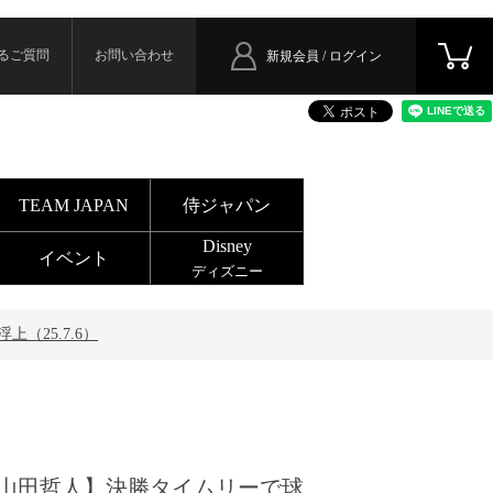
るご質問
お問い合わせ
新規会員 / ログイン
TEAM JAPAN
侍ジャパン
Disney
イベント
ディズニー
（25.7.6）
山田哲人】決勝タイムリーで球