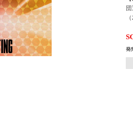
団
（2
S
発