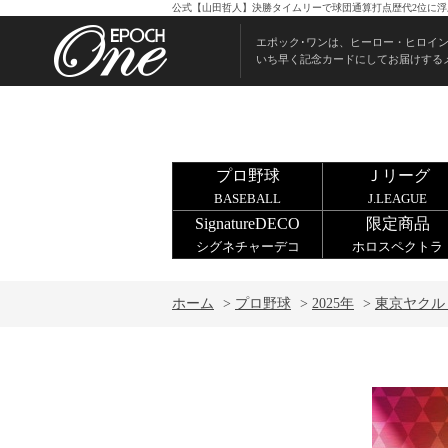
公式【山田哲人】決勝タイムリーで球団通算打点歴代2位に浮上
エポック･ワンは、ヒーロー・ヒロイ
いち早く記念カードにしてお届けする
プロ野球
Ｊリーグ
BASEBALL
J.LEAGUE
SignatureDECO
限定商品
シグネチャーデコ
ホロスペクトラ
ホーム
>
プロ野球
>
2025年
>
東京ヤクル