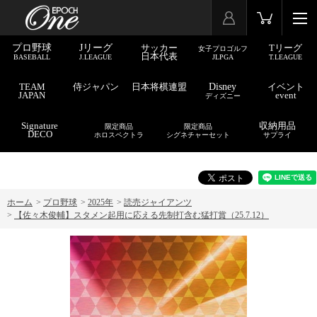
プロ野球
Jリーグ
サッカー
Tリーグ
女子プロゴルフ
日本代表
BASEBALL
J.LEAGUE
JLPGA
T.LEAGUE
TEAM
侍ジャパン
日本将棋連盟
Disney
イベント
JAPAN
event
ディズニー
Signature
収納用品
限定商品
限定商品
DECO
ホロスペクトラ
シグネチャーセット
サプライ
ホーム
>
プロ野球
>
2025年
>
読売ジャイアンツ
>
【佐々木俊輔】スタメン起用に応える先制打含む猛打賞（25.7.12）